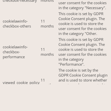
checkbox-necessary
months
user consent for the cookies
in the category "Necessary".
This cookie is set by GDPR
Cookie Consent plugin. The
cookielawinfo-
11
cookie is used to store the
checkbox-others
months
user consent for the cookies
in the category "Other.
This cookie is set by GDPR
Cookie Consent plugin. The
cookielawinfo-
11
cookie is used to store the
checkbox-
months
user consent for the cookies
performance
in the category
"Performance".
The cookie is set by the
GDPR Cookie Consent plugin
11
and is used to store whether
viewed_cookie_policy
months
or not user has consented to
the use of cookies. It does
not store any personal data.
Functional
Functional
Functional cookies help to perform certain functionalities like