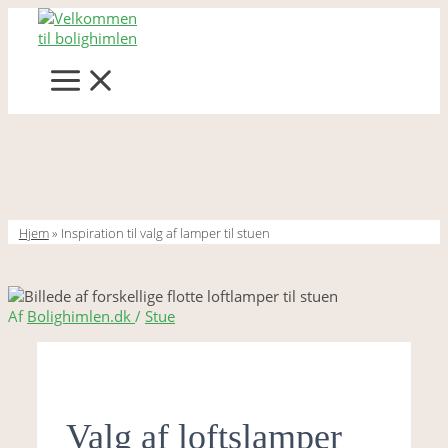
Gå
til
indholdet
MAIN
MENU
Hjem
»
Inspiration til valg af lamper til stuen
Af
Bolighimlen.dk
/
Stue
Valg af loftslamper