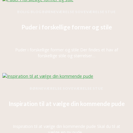
BOLIG BLOG
BØRNEVÆRELSE
SOVEVÆRELSE
STUE
Puder i forskellige former og stile
Puder i forskellige former og stile Der findes et hav af
forskellige stile og størrelser…
BØRNEVÆRELSE
SOVEVÆRELSE
STUE
Inspiration til at vælge din kommende pude
Inspiration til at vælge din kommende pude Skal du til at
vælge en ny pude…