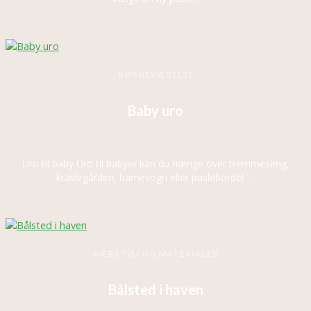
BØRNEVÆRELSE
Baby uro
Uro til baby Uro til babyer kan du hænge over tremmeseng,
kravlegården, barnevogn eller puslebordet.…
VÆRKTØJ OG MATERIALER
Bålsted i haven