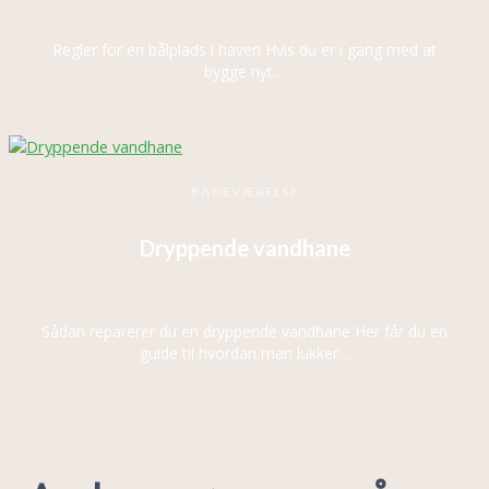
Regler for en bålplads i haven Hvis du er i gang med at
bygge nyt…
BADEVÆRELSE
Dryppende vandhane
Sådan reparerer du en dryppende vandhane Her får du en
guide til hvordan man lukker…