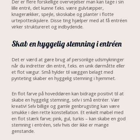
Der er flere forskellige overvejelser man kan tage i sin
lille entré, det kunne f.eks. være gulvtæpper,
knagerækker, spejle, skoskabe og planter i flotte
urtepotteskjulere. Disse ting hjælper med at få entréen
virker struktureret og indbydende.
Skab en hyggelig stemning i entréen
Det er værd at gøre brug af personlige udsmykninger
når du indretter din entré, f.eks. en unik dørmåtte eller
et flot vægur. Små hylder til væggen belagt med
pynteting skaber en hyggelig stemning i hjemmet.
En flot farve på hoveddøren kan bidrage positivt til at
skabe en hyggelig stemning, selv i små entréer. Vær
kreativ! Selv billige og gamle genbrugsting kan være
smukke i den rette konstellation. Et enkelt møbel med
en flot stærk farve; pink, gul, turkis – kan skabe en god
stemning i entréen, selv hvis der ikke er mange
genstande.