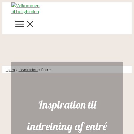
Gå
til
indholdet
MAIN
MENU
Hjem
»
Inspiration
»
Entre
Inspiration til
indretning af entré